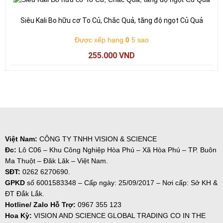
Siêu Kali Bo hữu cơ To Củ, Chắc Quả, tăng độ ngọt Củ Quả
Được xếp hạng
0
5 sao
255.000
VND
Việt Nam:
CÔNG TY TNHH VISION & SCIENCE
Đc:
Lô C06 – Khu Công Nghiệp Hòa Phú – Xã Hòa Phú – TP. Buôn
Ma Thuột – Đăk Lăk – Việt Nam.
SĐT:
0262 6270690.
GPKD
số
6001583348 – Cấp ngày: 25/09/2017 – Nơi cấp: Sở KH &
ĐT Đắk Lắk.
Hotline/ Zalo Hỗ Trợ:
0967 355 123
Hoa Kỳ:
VISION AND SCIENCE GLOBAL TRADING CO IN THE