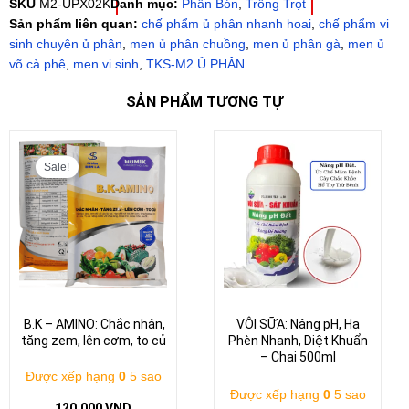
SKU
M2-UPX02K
Danh mục:
Phân Bón
,
Trồng Trọt
bò
Sản phẩm liên quan:
chế phẩm ủ phân nhanh hoai
,
chế phẩm vi
làm
sinh chuyên ủ phân
,
men ủ phân chuồng
,
men ủ phân gà
,
men ủ
phân
võ cà phê
,
men vi sinh
,
TKS-M2 Ủ PHÂN
vi
sinh
SẢN PHẨM TƯƠNG TỰ
(Xô
2g)
Giá
Giá
số
gốc
hiện
Sale!
lượng
là:
tại
120.000 VND.
là:
90.000 VND.
B.K – AMINO: Chắc nhân,
VÔI SỮA: Nâng pH, Hạ
tăng zem, lên cơm, to củ
Phèn Nhanh, Diệt Khuẩn
– Chai 500ml
Được xếp hạng
0
5 sao
Được xếp hạng
0
5 sao
120.000
VND