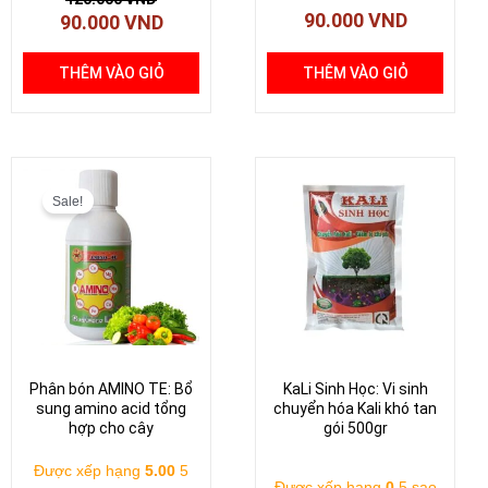
90.000
VND
90.000
VND
THÊM VÀO GIỎ
THÊM VÀO GIỎ
Giá
Giá
gốc
hiện
Sale!
là:
tại
90.000 VND.
là:
70.000 VND.
Phân bón AMINO TE: Bổ
KaLi Sinh Học: Vi sinh
sung amino acid tổng
chuyển hóa Kali khó tan
hợp cho cây
gói 500gr
Được xếp hạng
5.00
5
Được xếp hạng
0
5 sao