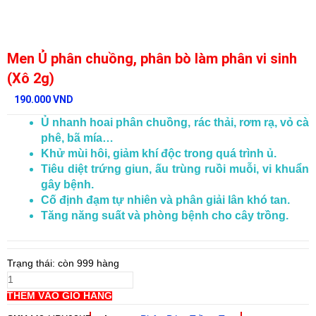
Men Ủ phân chuồng, phân bò làm phân vi sinh
(Xô 2g)
190.000
VND
Ủ nhanh hoai phân chuồng, rác thải, rơm rạ, vỏ cà
phê, bã mía…
Khử mùi hôi, giảm khí độc trong quá trình ủ.
Tiêu diệt trứng giun, ấu trùng ruồi muỗi, vi khuẩn
gây bệnh.
Cố định đạm tự nhiên và phân giải lân khó tan.
Tăng năng suất và phòng bệnh cho cây trồng.
Men
Ủ
Trạng thái:
còn 999 hàng
phân
chuồng,
THÊM VÀO GIỎ HÀNG
phân