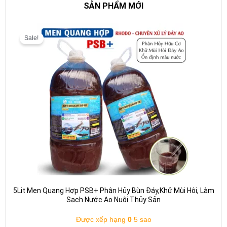
SẢN PHẨM MỚI
Giá
Giá
gốc
hiện
Sale!
là:
tại
130.000 VND.
là:
110.000 VND.
5Lit Men Quang Hợp PSB+ Phân Hủy Bùn Đáy,Khử Mùi Hôi, Làm
Sạch Nước Ao Nuôi Thủy Sản
Được xếp hạng
0
5 sao