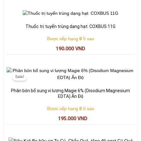
Thuốc trị tuyến trùng dạng hạt: COXBUS 11G
Được xếp hạng
0
5 sao
190.000
VND
Giá
Giá
gốc
hiện
Sale!
là:
tại
197.000 VND.
là:
Phân bón bổ sung vi lượng Magie 6% (Disodium Magnesium
195.000 VND.
EDTA) Ấn Độ
Được xếp hạng
0
5 sao
195.000
VND