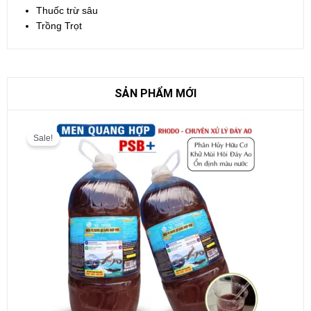
Thuốc trừ sâu
Trồng Trọt
SẢN PHẨM MỚI
Giá
Giá
gốc
hiện
Sale!
là:
tại
130.000 VND.
là:
110.000 VND.