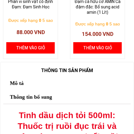
Phân vi sinh vật cố định
Đạm cá hữu cơ AMIN Cá
Đạm: Đạm Sinh Học
đậm đặc: Bổ sung acid
amin (1 Lít)
Được xếp hạng
0
5 sao
Được xếp hạng
0
5 sao
88.000
VND
154.000
VND
THÊM VÀO GIỎ
THÊM VÀO GIỎ
THÔNG TIN SẢN PHẨM
Mô tả
Thông tin bổ sung
Tinh dầu dịch tỏi 500ml:
Thuốc trị ruồi đục trái và