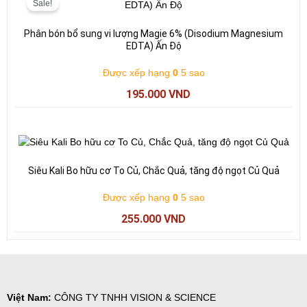
gốc
hiện
Sale!
là:
tại
197.000 VND.
là:
Phân bón bổ sung vi lượng Magie 6% (Disodium Magnesium
195.000 VND.
EDTA) Ấn Độ
Được xếp hạng
0
5 sao
195.000
VND
Siêu Kali Bo hữu cơ To Củ, Chắc Quả, tăng độ ngọt Củ Quả
Được xếp hạng
0
5 sao
255.000
VND
Việt Nam:
CÔNG TY TNHH VISION & SCIENCE