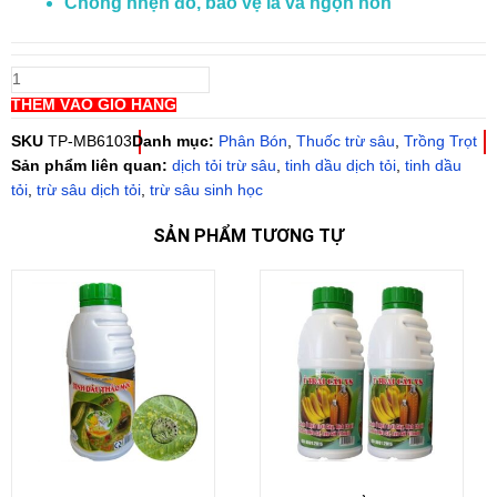
Chống nhện đỏ, bảo vệ lá và ngọn non
Thuốc
trị
ruồi
THÊM VÀO GIỎ HÀNG
đục
SKU
TP-MB6103
Danh mục:
Phân Bón
,
Thuốc trừ sâu
,
Trồng Trọt
trái
Sản phẩm liên quan:
dịch tỏi trừ sâu
,
tinh dầu dịch tỏi
,
tinh dầu
và
tỏi
,
trừ sâu dịch tỏi
,
trừ sâu sinh học
côn
trùng
SẢN PHẨM TƯƠNG TỰ
cho
cây:
Tinh
Dầu
Dịch
Tỏi
số
lượng