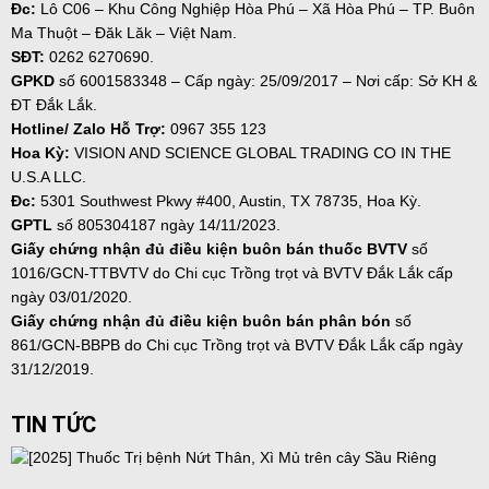
Đc:
Lô C06 – Khu Công Nghiệp Hòa Phú – Xã Hòa Phú – TP. Buôn
Ma Thuột – Đăk Lăk – Việt Nam.
SĐT:
0262 6270690.
GPKD
số
6001583348 – Cấp ngày: 25/09/2017 – Nơi cấp: Sở KH &
ĐT Đắk Lắk.
Hotline/ Zalo Hỗ Trợ:
0967 355 123
Hoa Kỳ:
VISION AND SCIENCE GLOBAL TRADING CO IN THE
U.S.A LLC.
Đc:
5301 Southwest Pkwy #400, Austin, TX 78735, Hoa Kỳ.
GPTL
số 805304187 ngày
14/11/2023.
Giấy chứng nhận đủ điều kiện buôn bán thuốc BVTV
số
1016/GCN-TTBVTV do Chi cục Trồng trọt và BVTV Đắk Lắk cấp
ngày 03/01/2020.
Giấy chứng nhận đủ điều kiện buôn bán phân bón
số
861/GCN-BBPB do Chi cục Trồng trọt và BVTV Đắk Lắk cấp ngày
31/12/2019.
TIN TỨC