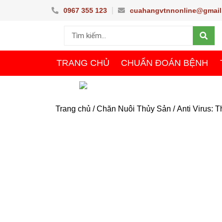
Nhảy
0967 355 123
cuahangvtnnonline@gmail
tới
Sea
nội
Search
dung
TRANG CHỦ
CHUẨN ĐOÁN BỆNH
Trang chủ
/
Chăn Nuôi Thủy Sản
/ Anti Virus: