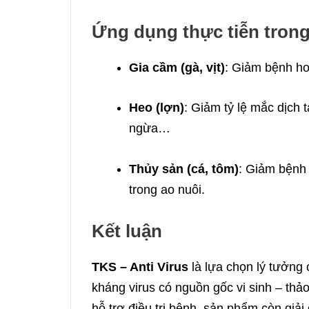
Ứng dụng thực tiễn trong
Gia cầm (gà, vịt)
: Giảm bệnh ho
Heo (lợn)
: Giảm tỷ lệ mắc dịch t
ngừa…
Thủy sản (cá, tôm)
: Giảm bệnh 
trong ao nuôi.
Kết luận
TKS – Anti Virus
là lựa chọn lý tưởng
kháng virus có nguồn gốc vi sinh – th
hỗ trợ điều trị bệnh, sản phẩm còn giả