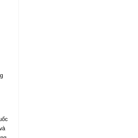
ng
uốc
 và
ăng