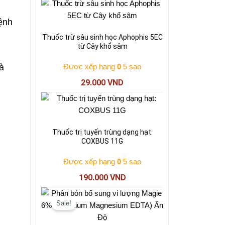
ệnh
Thuốc trừ sâu sinh học Aphophis 5EC
từ Cây khổ sâm
Được xếp hạng
0
5 sao
và
29.000
VND
Thuốc trị tuyến trùng dạng hạt:
COXBUS 11G
Được xếp hạng
0
5 sao
190.000
VND
Giá
Giá
gốc
hiện
Sale!
là:
tại
197.000 VND.
là: