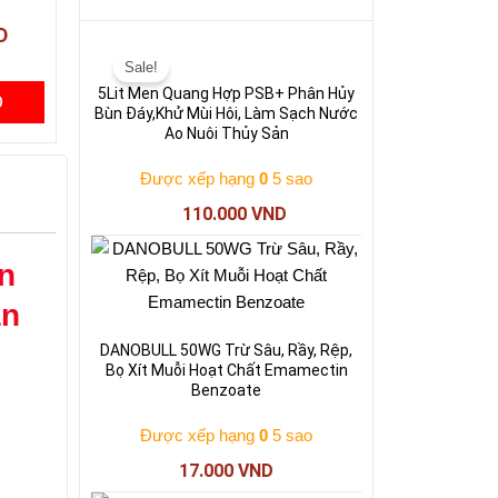
D
Giá
Giá
gốc
hiện
Sale!
là:
tại
5Lit Men Quang Hợp PSB+ Phân Hủy
Ỏ
130.000 VND.
là:
Bùn Đáy,Khử Mùi Hôi, Làm Sạch Nước
110.000 VND.
Ao Nuôi Thủy Sản
Được xếp hạng
0
5 sao
110.000
VND
n
ản
DANOBULL 50WG Trừ Sâu, Rầy, Rệp,
Bọ Xít Muỗi Hoạt Chất Emamectin
Benzoate
Được xếp hạng
0
5 sao
17.000
VND