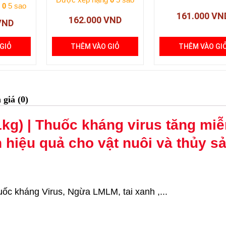
g
0
5 sao
161.000
VN
162.000
VND
VND
GIỎ
THÊM VÀO GIỎ
THÊM VÀO GI
giá (0)
 1kg) | Thuốc kháng virus tăng miễ
n hiệu quả cho vật nuôi và thủy s