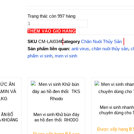
Anti
Trạng thái:
còn 997 hàng
Virus:
Thuốc
kháng
THÊM VÀO GIỎ HÀNG
Virus,
SKU
CM-LAI034
Category
Chăn Nuôi Thủy Sản
Ngừa
Sản phẩm liên quan:
anti virus
,
chăn nuôi thủy sản
,
c
LMLM,
phẩm vi sinh
,
men vi sinh
tai
xanh
,...
số
lượng
Men vi sinh nhanh
chuyên dùng cho
 ĂN BỔ
Men vi sinh Khử bùn đáy
À KHOÁNG
ao hồ đen thối: RHODO
Được xếp hạng
0
5
Được xếp hạng
0
5 sao