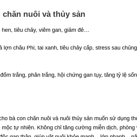
 chăn nuôi và thủy sản
 hen, tiêu chảy, viêm gan, giảm đẻ…
ả lợn châu Phi, tai xanh, tiêu chảy cấp, stress sau chủng
đốm trắng, phân trắng, hội chứng gan tụy, tăng tỷ lệ số
 cho bà con chăn nuôi và nuôi thủy sản muốn sử dụng th
ảo mộc tự nhiên. Không chỉ tăng cường miễn dịch, phòng
i độc gan thận, giúp vật nuôi khỏe mạnh – lớn nhanh – n