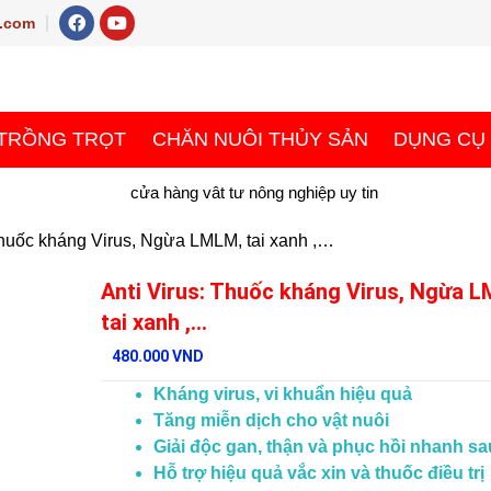
F
Y
.com
a
o
c
u
rch
e
t
b
u
o
b
o
e
k
TRỒNG TRỌT
CHĂN NUÔI THỦY SẢN
DỤNG CỤ
 Thuốc kháng Virus, Ngừa LMLM, tai xanh ,…
Anti Virus: Thuốc kháng Virus, Ngừa 
tai xanh ,…
480.000
VND
Kháng virus, vi khuẩn hiệu quả
Tăng miễn dịch cho vật nuôi
Giải độc gan, thận và phục hồi nhanh s
Hỗ trợ hiệu quả vắc xin và thuốc điều trị