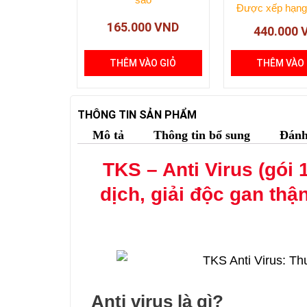
Được xếp hạn
165.000
VND
440.000
THÊM VÀO GIỎ
THÊM VÀO 
THÔNG TIN SẢN PHẨM
Mô tả
Thông tin bổ sung
Đánh 
TKS – Anti Virus (gói
dịch, giải độc gan thậ
Anti virus là gì?