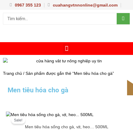
Nhảy
0967 355 123
cuahangvtnnonline@gmail.com
tới
Sea
Search
nội
dung
Menu
TRANG CHỦ
CHUẨN ĐOÁN BỆNH
TRỒNG TRỌT
CHĂN NUÔI THỦY SẢN
DỤNG CỤ NÔNG NGHIỆP
KỸ THUẬT
Trang chủ
/ Sản phẩm được gắn thẻ “Men tiêu hóa cho gà”
Men tiêu hóa cho gà
Giá
Giá
gốc
hiện
Sale!
là:
tại
Men tiêu hóa sống cho gà, vịt, heo… 500ML
100.000 VND.
là:
80.000 VND.