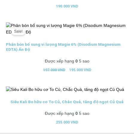
190.000
VND
Giá
Giá
gốc
hiện
Sale!
là:
tại
197.000 VND.
là:
195.000 VND.
Phân bón bổ sung vi lượng Magie 6% (Disodium Magnesium
EDTA) Ấn Độ
Được xếp hạng
0
5 sao
197.000
VND
195.000
VND
Siêu Kali Bo hữu cơ To Củ, Chắc Quả, tăng độ ngọt Củ Quả
Được xếp hạng
0
5 sao
255.000
VND