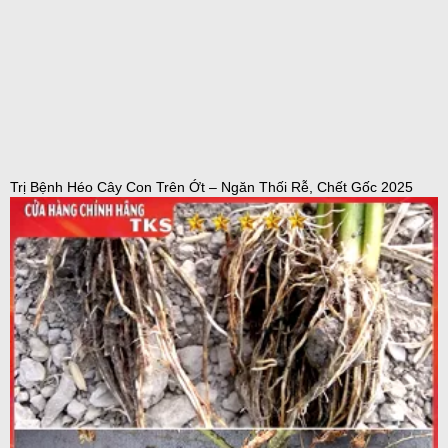
Trị Bệnh Héo Cây Con Trên Ớt – Ngăn Thối Rễ, Chết Gốc 2025