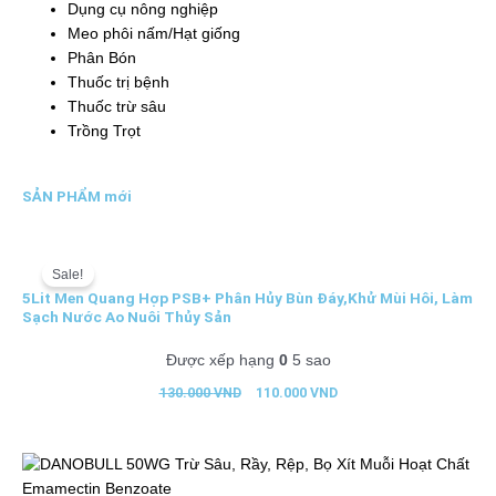
Dụng cụ nông nghiệp
Meo phôi nấm/Hạt giống
Phân Bón
Thuốc trị bệnh
Thuốc trừ sâu
Trồng Trọt
SẢN PHẨM mới
Giá
Giá
gốc
hiện
Sale!
là:
tại
5Lit Men Quang Hợp PSB+ Phân Hủy Bùn Đáy,Khử Mùi Hôi, Làm
130.000 VND.
là:
Sạch Nước Ao Nuôi Thủy Sản
110.000 VND.
Được xếp hạng
0
5 sao
130.000
VND
110.000
VND