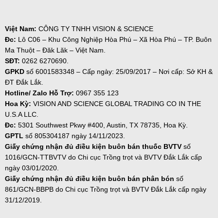
Việt Nam:
CÔNG TY TNHH VISION & SCIENCE
Đc:
Lô C06 – Khu Công Nghiệp Hòa Phú – Xã Hòa Phú – TP. Buôn
Ma Thuột – Đăk Lăk – Việt Nam.
SĐT:
0262 6270690.
GPKD
số
6001583348 – Cấp ngày: 25/09/2017 – Nơi cấp: Sở KH &
ĐT Đắk Lắk.
Hotline/ Zalo Hỗ Trợ:
0967 355 123
Hoa Kỳ:
VISION AND SCIENCE GLOBAL TRADING CO IN THE
U.S.A LLC.
Đc:
5301 Southwest Pkwy #400, Austin, TX 78735, Hoa Kỳ.
GPTL
số 805304187 ngày
14/11/2023.
Giấy chứng nhận đủ điều kiện buôn bán thuốc BVTV
số
1016/GCN-TTBVTV do Chi cục Trồng trọt và BVTV Đắk Lắk cấp
ngày 03/01/2020.
Giấy chứng nhận đủ điều kiện buôn bán phân bón
số
861/GCN-BBPB do Chi cục Trồng trọt và BVTV Đắk Lắk cấp ngày
31/12/2019.