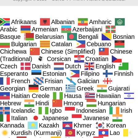
Afrikaans
Albanian
Amharic
Arabic
Armenian
Azerbaijani
Basque
Belarusian
Bengali
Bosnian
Bulgarian
Catalan
Cebuano
Chichewa
Chinese (Simplified)
Chinese
(Traditional)
Corsican
Croatian
Czech
Danish
Dutch
English
Esperanto
Estonian
Filipino
Finnish
French
Frisian
Galician
Georgian
German
Greek
Gujarati
Haitian Creole
Hausa
Hawaiian
Hebrew
Hindi
Hmong
Hungarian
Icelandic
Igbo
Indonesian
Irish
Italian
Japanese
Javanese
Kannada
Kazakh
Khmer
Korean
Kurdish (Kurmanji)
Kyrgyz
Lao