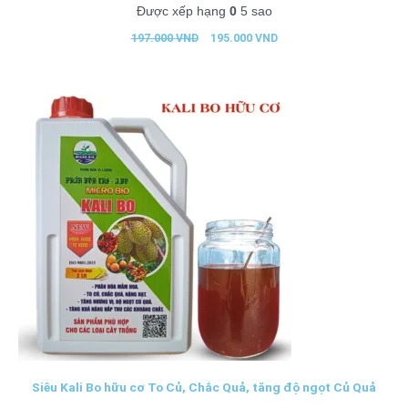
Được xếp hạng
0
5 sao
197.000
VND
195.000
VND
Siêu Kali Bo hữu cơ To Củ, Chắc Quả, tăng độ ngọt Củ Quả