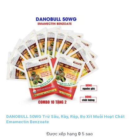
DANOBULL 50WG Trừ Sâu, Rầy, Rệp, Bọ Xít Muỗi Hoạt Chất
Emamectin Benzoate
Được xếp hạng
0
5 sao