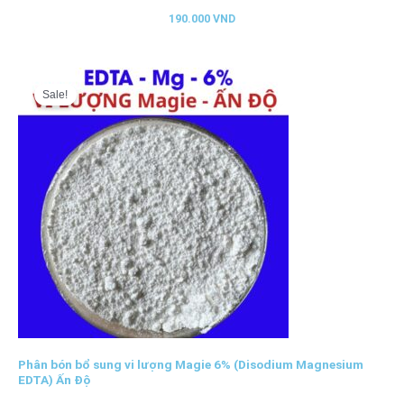
190.000
VND
Giá
Giá
gốc
hiện
Sale!
là:
tại
197.000 VND.
là:
195.000 VND.
Phân bón bổ sung vi lượng Magie 6% (Disodium Magnesium
EDTA) Ấn Độ