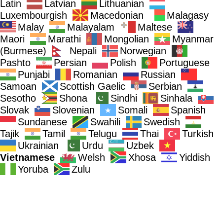
Latin
Latvian
Lithuanian
Luxembourgish
Macedonian
Malagasy
Malay
Malayalam
Maltese
Maori
Marathi
Mongolian
Myanmar
(Burmese)
Nepali
Norwegian
Pashto
Persian
Polish
Portuguese
Punjabi
Romanian
Russian
Samoan
Scottish Gaelic
Serbian
Sesotho
Shona
Sindhi
Sinhala
Slovak
Slovenian
Somali
Spanish
Sundanese
Swahili
Swedish
Tajik
Tamil
Telugu
Thai
Turkish
Ukrainian
Urdu
Uzbek
Vietnamese
Welsh
Xhosa
Yiddish
Yoruba
Zulu