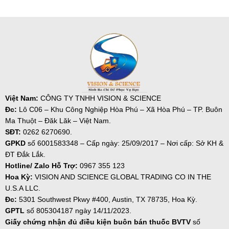
Việt Nam:
CÔNG TY TNHH VISION & SCIENCE
Đc:
Lô C06 – Khu Công Nghiệp Hòa Phú – Xã Hòa Phú – TP. Buôn
Ma Thuột – Đăk Lăk – Việt Nam.
SĐT:
0262 6270690.
GPKD
số
6001583348 – Cấp ngày: 25/09/2017 – Nơi cấp: Sở KH &
ĐT Đắk Lắk.
Hotline/ Zalo Hỗ Trợ:
0967 355 123
Hoa Kỳ:
VISION AND SCIENCE GLOBAL TRADING CO IN THE
U.S.A LLC.
Đc:
5301 Southwest Pkwy #400, Austin, TX 78735, Hoa Kỳ.
GPTL
số 805304187 ngày
14/11/2023.
Giấy chứng nhận đủ điều kiện buôn bán thuốc BVTV
số