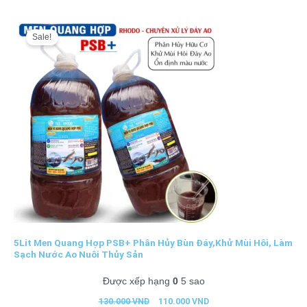
Giá
Giá
gốc
hiện
Sale!
là:
tại
130.000 VND.
là:
110.000 VND.
5Lit Men Quang Hợp PSB+ Phân Hủy Bùn Đáy,Khử Mùi Hôi, Làm
Sạch Nước Ao Nuôi Thủy Sản
Được xếp hạng
0
5 sao
130.000
VND
110.000
VND